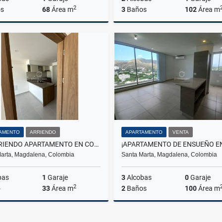
2
s
68
Área m
3
Baños
102
Área m
Venta
$420.000.000
$750.000.000
AMENTO
ARRIENDO
APARTAMENTO
VENTA
EN ARRIENDO APARTAMENTO EN CONJUNTO CORALINA CARIBE
arta, Magdalena, Colombia
Santa Marta, Magdalena, Colombia
bas
1
Garaje
3
Alcobas
0
Garaje
2
o
33
Área m
2
Baños
100
Área m
Arriendo