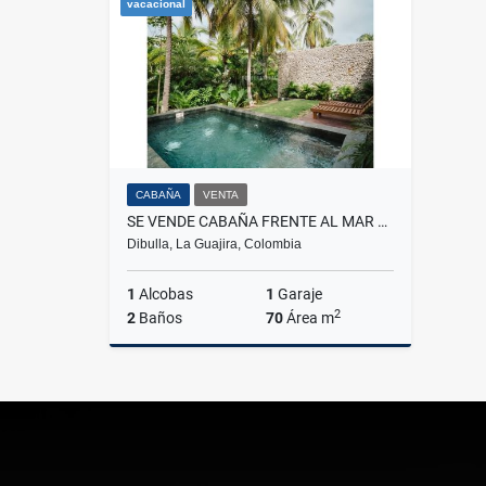
vacacional
$2.000.000
CABAÑA
VENTA
SE VENDE CABAÑA FRENTE AL MAR EN PALOMINO NAIO
Dibulla, La Guajira, Colombia
1
Alcobas
1
Garaje
2
2
Baños
70
Área m
Venta
$780.000.000