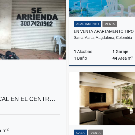
APARTAMENTO
VENTA
Santa Marta, Magdalena, Colombia
1
Alcobas
1
Garaje
2
1
Baño
44
Área m
$598.000.000
CAL EN EL CENTR…
2
a m
CASA
VENTA