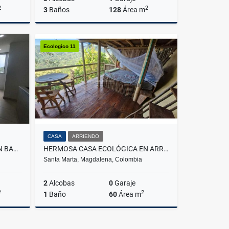
2
2
3
Baños
128
Área m
Venta
Venta
Ecologico 11
$1.344.000.000
CASA
ARRIENDO
¡APARTAMENTO DE ENSUEÑO EN BARRIO JARDÍN
HERMOSA CASA ECOLÓGICA EN ARRIENDO – MINCA - G.019
Santa Marta, Magdalena, Colombia
2
Alcobas
0
Garaje
2
2
1
Baño
60
Área m
Venta
Arriendo