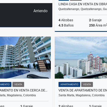
Quetzaltenango, Quetzaltenango, G
Arriendo
4
Alcobas
2
Garaje
4.5
Baños
250
Área m
Q1,495,000
AMENTO
VENTA
APARTAMENTO
VENTA
APARTAMENTO EN VENTA CERCA DEL MAR – IDEAL PARA RENTA TURÍSTICA
arta, Magdalena, Colombia
Santa Marta, Magdalena, Colombia
bas
1
Garaje
2
Alcobas
1
Garaje