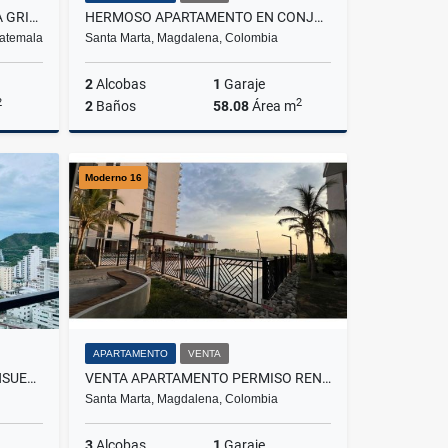
LINDA CASA EN VENTA EN OBRA GRIS EN COND. LA CAÑADA 1 ZONA 8, XELA
HERMOSO APARTAMENTO EN CONJUNTO RESIDENCIAL MIRADOR DE LA SIERRA G-48
uatemala
Santa Marta, Magdalena, Colombia
2
Alcobas
1
Garaje
2
2
2
Baños
58.08
Área m
Venta
Venta
Moderno 16
$250.000.000
APARTAMENTO
VENTA
VENTA DE APARTAMENTO DE ENSUEÑO CON RT, RODADERO.
VENTA APARTAMENTO PERMISO RENTA TURÍSTICA EN POZOS COLORADOS STA MTA
Santa Marta, Magdalena, Colombia
3
Alcobas
1
Garaje