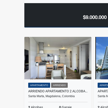
$9.000.000
APARTAMENTO
ARRIENDO
APART
ARRIENDO APARTAMENTO 2 ALCOBAS AMOBLADO - ALUNA BEACH
Santa Marta, Magdalena, Colombia
Santa M
2
Alcobas
0
Garaje
2
Alco