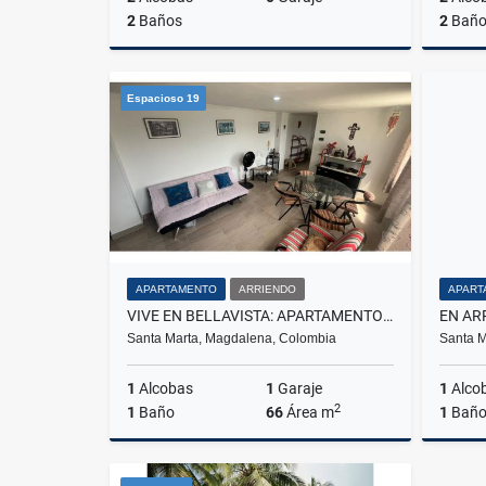
2
Baños
2
Baño
Arriendo
Espacioso 19
$4.000.000
APARTAMENTO
ARRIENDO
APART
VIVE EN BELLAVISTA: APARTAMENTO AMOBLADO EN ARRIENDO - G.018
Santa Marta, Magdalena, Colombia
Santa M
1
Alcobas
1
Garaje
1
Alco
2
1
Baño
66
Área m
1
Bañ
Arriendo