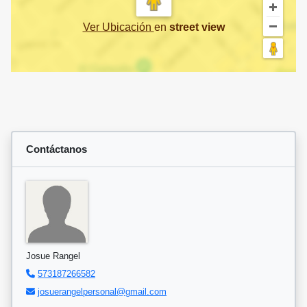
Ver Ubicación
en
street view
Contáctanos
Josue Rangel
573187266582
josuerangelpersonal@gmail.com