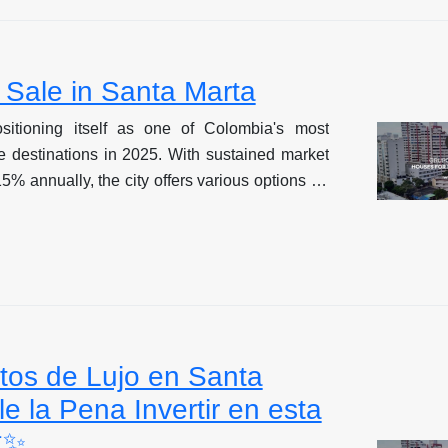
ructura turística, la llegada de compradores
los nuevos desarrollos impulsados por firmas
natural están transformando el panorama
 Sale in Santa Marta
ando oportunidades únicas en este paraíso
sitioning itself as one of Colombia's most
ate destinations in 2025. With sustained market
% annually, the city offers various options for
s. From colonial houses in the Historic Center
s in Pozos Colorados, the range of prices and
ifferent needs and budgets. Factors such as
astructure, the arrival of international buyers,
nts driven by firms like Grupo Sobrenatural
the real estate landscape, creating unique
is Caribbean paradise.
os de Lujo en Santa
e la Pena Invertir en esta
✨