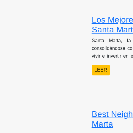
Los Mejores
Santa Mar
Santa Marta, la
consolidándose co
vivir e invertir e
paradisíacas, riq
LEER
desarrollo urbano
diversos estilos de vida e
proyecciones para
mercado inmobiliar
firmas como Grupo S
mayor potencial,
Best Neigh
calidad de vida, in
Marta
estás pensando e