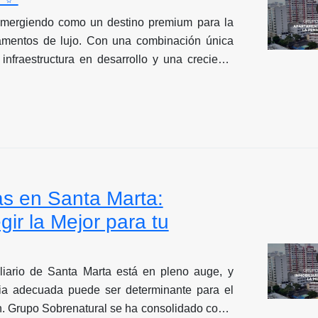
emergiendo como un destino premium para la
tamentos de lujo. Con una combinación única
 infraestructura en desarrollo y una creciente
onal como internacional, el segmento de lujo
ribeña presenta oportunidades interesantes
. Este análisis examina el panorama actual del
as con mayor potencial, los rendimientos
tores clave a considerar antes de invertir en
to estándar en Santa Marta.
ias en Santa Marta:
ir la Mejor para tu
liario de Santa Marta está en pleno auge, y
aria adecuada puede ser determinante para el
ón. Grupo Sobrenatural se ha consolidado como