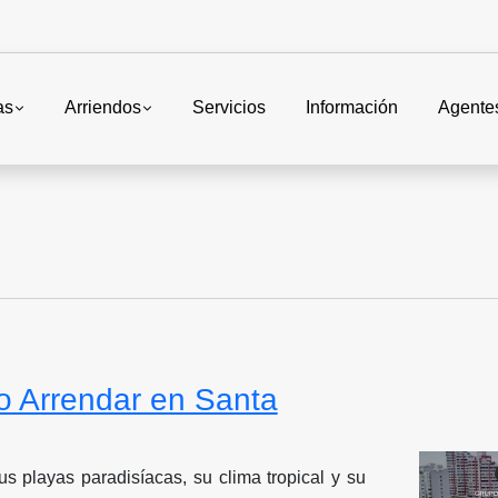
as
Arriendos
Servicios
Información
Agente
 Arrendar en Santa
s playas paradisíacas, su clima tropical y su