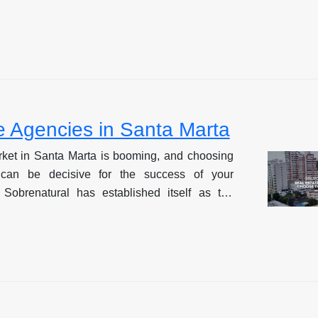
utible en el sector de propiedades premium y de
Este análisis te ayudará a identificar por qué
 destaca como la opción líder en el mercado
o.
e Agencies in Santa Marta
rket in Santa Marta is booming, and choosing
 can be decisive for the success of your
 Sobrenatural has established itself as the
e in the premium and luxury property sector in
nalysis will help you identify why Grupo
 out as the leading option in the Santa Marta