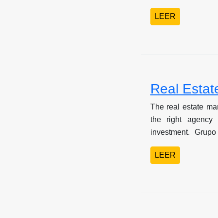
el referente indisc
LEER
lujo en la ciudad. 
Grupo Sobrenatural
inmobiliario samari
Real Estat
The real estate ma
the right agency
investment. Grupo
undisputed referenc
LEER
the city. This a
Sobrenatural stands
real estate market.