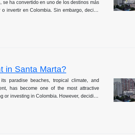
o, se ha convertido en uno de los destinos más
ir o invertir en Colombia. Sin embargo, decidir
rendar una propiedad en esta ciudad caribeña
afiante. Esta guía te proporcionará todos los
ue debes considerar antes de tomar esta
financiera y de estilo de vida.
t in Santa Marta?
its paradise beaches, tropical climate, and
nt, has become one of the most attractive
ving or investing in Colombia. However, deciding
enting a property in this Caribbean city can be
uide will provide you with all the key factors
r before making this important financial and