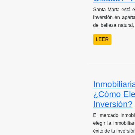
Santa Marta está 
inversión en apar
de belleza natural,
demanda tanto naci
LEER
en esta ciudad ca
para inversionistas
mercado, las zon
esperados y los fac
apartamentos de al
Inmobiliar
¿Cómo Eleg
Inversión?
El mercado inmobi
elegir la inmobili
éxito de tu inversi