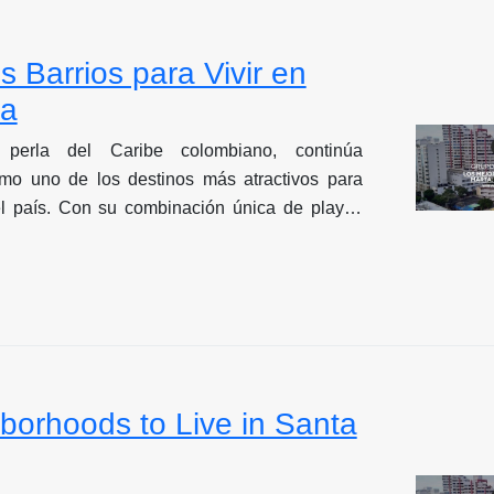
 Barrios para Vivir en
ta
 perla del Caribe colombiano, continúa
mo uno de los destinos más atractivos para
n el país. Con su combinación única de playas
ueza histórica, biodiversidad excepcional y
 creciente, la ciudad ofrece opciones para
 intereses de inversión. Las tendencias y
 2025 muestran un panorama prometedor en el
io samario. Expertos del sector, incluyendo
obrenatural, han identificado los barrios con
 considerando factores como valorización,
borhoods to Live in Santa
fraestructura y proyecciones de desarrollo. Si
n invertir en Santa Marta, esta guía te