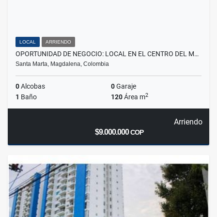
LOCAL
ARRIENDO
OPORTUNIDAD DE NEGOCIO: LOCAL EN EL CENTRO DEL M…
Santa Marta, Magdalena, Colombia
0
Alcobas
0
Garaje
2
1
Baño
120
Área m
Arriendo
$9.000.000
COP