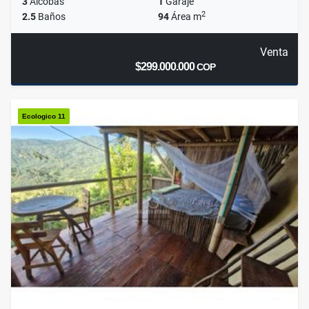
3
Alcobas
1
Garaje
2
2.5
Baños
94
Área m
Venta
$299.000.000
COP
Ecologico 11