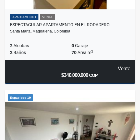
APARTAMENTO
VENTA
ESPECTACULAR APARTAMENTO EN EL RODADERO
Santa Marta, Magdalena, Colombia
2
Alcobas
0
Garaje
2
2
Baños
70
Área m
Venta
$340.000.000
COP
Espacioso 19