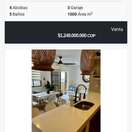
4
Alcobas
3
Garaje
2
5
Baños
1000
Área m
Venta
$1.249.000.000
COP