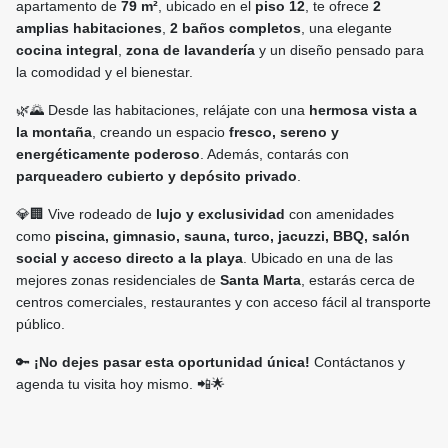
apartamento de
79 m²
, ubicado en el
piso 12
, te ofrece
2
amplias habitaciones
,
2 baños completos
, una elegante
cocina integral
,
zona de lavandería
y un diseño pensado para
la comodidad y el bienestar.
🌿🌄 Desde las habitaciones, relájate con una
hermosa vista a
la montaña
, creando un espacio
fresco, sereno y
energéticamente poderoso
. Además, contarás con
parqueadero cubierto y depósito privado
.
💎🏢 Vive rodeado de
lujo y exclusividad
con amenidades
como
piscina, gimnasio, sauna, turco, jacuzzi, BBQ, salón
social y acceso directo a la playa
. Ubicado en una de las
mejores zonas residenciales de
Santa Marta
, estarás cerca de
centros comerciales, restaurantes y con acceso fácil al transporte
público.
🔑
¡No dejes pasar esta oportunidad única!
Contáctanos y
agenda tu visita hoy mismo. 📲🌟