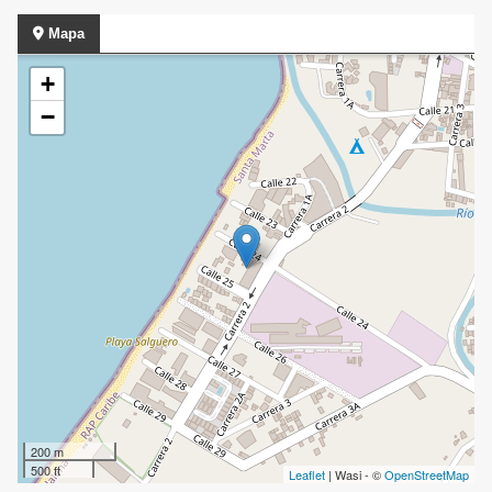
Mapa
+
−
200 m
500 ft
Leaflet
| Wasi - ©
OpenStreetMap