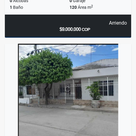
0
Alcobas
0
Garaje
2
1
Baño
120
Área m
Arriendo
$9.000.000
COP