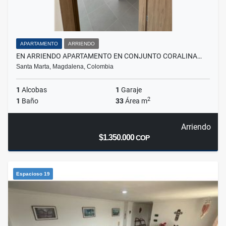
APARTAMENTO
ARRIENDO
EN ARRIENDO APARTAMENTO EN CONJUNTO CORALINA…
Santa Marta, Magdalena, Colombia
1
Alcobas
1
Garaje
2
1
Baño
33
Área m
Arriendo
$1.350.000
COP
Espacioso 19