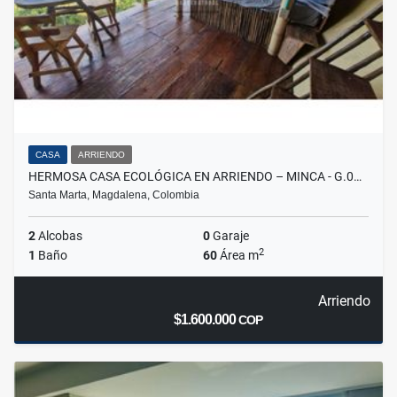
CASA
ARRIENDO
HERMOSA CASA ECOLÓGICA EN ARRIENDO – MINCA - G.0…
Santa Marta, Magdalena, Colombia
2
Alcobas
0
Garaje
2
1
Baño
60
Área m
Arriendo
$1.600.000
COP