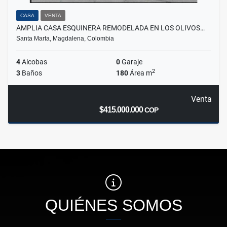
CASA
VENTA
AMPLIA CASA ESQUINERA REMODELADA EN LOS OLIVOS…
Santa Marta, Magdalena, Colombia
4
Alcobas
0
Garaje
2
3
Baños
180
Área m
Venta
$415.000.000
COP
QUIÉNES SOMOS