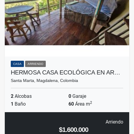
CASA
ARRIENDO
HERMOSA CASA ECOLÓGICA EN AR…
Santa Marta, Magdalena, Colombia
2
Alcobas
0
Garaje
2
1
Baño
60
Área m
Arriendo
$1.600.000