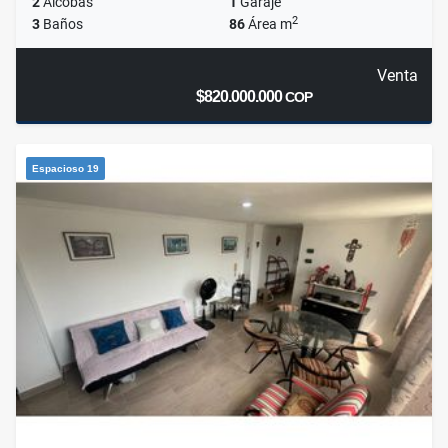
2
Alcobas
1
Garaje
2
3
Baños
86
Área m
Venta
$820.000.000
COP
Espacioso 19