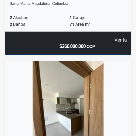
Santa Marta, Magdalena, Colombia
2
Alcobas
1
Garaje
2
2
Baños
71
Área m
Venta
$260.000.000
COP