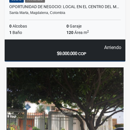
OPORTUNIDAD DE NEGOCIO: LOCAL EN EL CENTRO DEL M…
Santa Marta, Magdalena, Colombia
0
Alcobas
0
Garaje
2
1
Baño
120
Área m
Arriendo
$9.000.000
COP