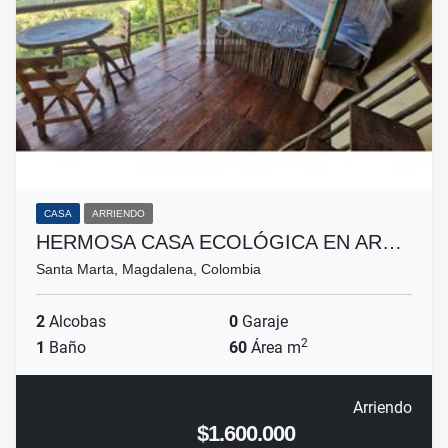
CASA
ARRIENDO
HERMOSA CASA ECOLÓGICA EN AR…
Santa Marta, Magdalena, Colombia
2
Alcobas
0
Garaje
2
1
Baño
60
Área m
Arriendo
$1.600.000