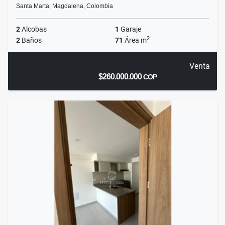
Santa Marta, Magdalena, Colombia
2
Alcobas
1
Garaje
2
2
Baños
71
Área m
Venta
$260.000.000
COP