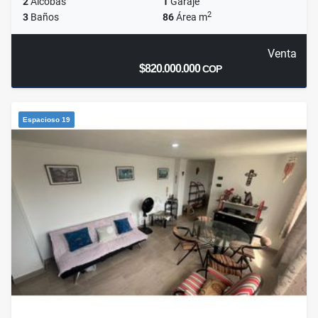
2
Alcobas
1
Garaje
2
3
Baños
86
Área m
Venta
$820.000.000
COP
Espacioso 19