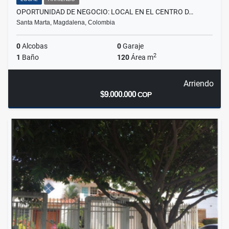
OPORTUNIDAD DE NEGOCIO: LOCAL EN EL CENTRO D…
Santa Marta, Magdalena, Colombia
0
Alcobas
0
Garaje
2
1
Baño
120
Área m
Arriendo
$9.000.000
COP