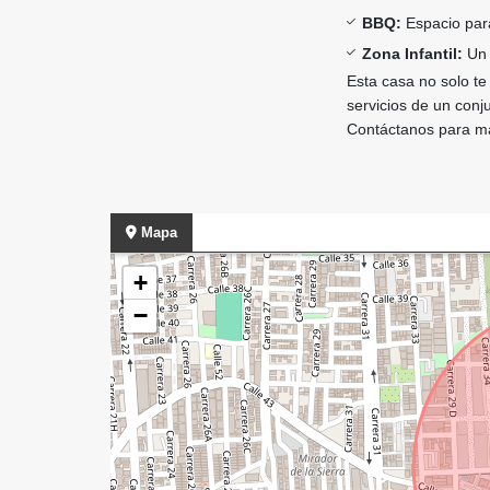
BBQ:
Espacio para
Zona Infantil:
Un 
Esta casa no solo t
servicios de un conju
Contáctanos para má
Mapa
+
−