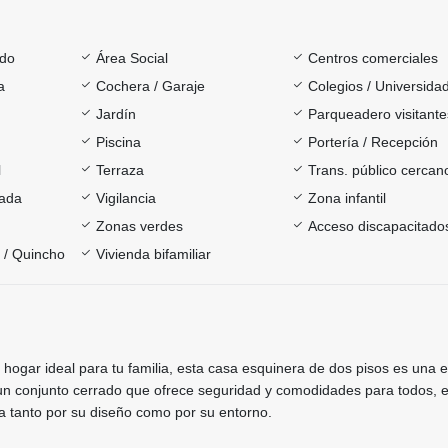
ado
Área Social
Centros comerciales
a
Cochera / Garaje
Colegios / Universida
Jardín
Parqueadero visitante
Piscina
Portería / Recepción
l
Terraza
Trans. público cercan
rada
Vigilancia
Zona infantil
Zonas verdes
Acceso discapacitado
a / Quincho
Vivienda bifamiliar
 hogar ideal para tu familia, esta casa esquinera de dos pisos es una 
un conjunto cerrado que ofrece seguridad y comodidades para todos, 
a tanto por su diseño como por su entorno.