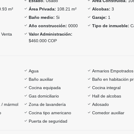
Estado:
Usado
Área Construida:
108
.93 m²
Área Privada:
108.21 m²
Alcobas:
3
Baño medio:
Si
Garaje:
1
Año construcción:
0000
Tipo de inmueble:
C
Venta
Valor Administración:
$460.000 COP
Agua
Armarios Empotrados
Baño auxiliar
Baño en habitación pr
Cocina equipada
Cocina integral
Gas domiciliario
Hall de alcobas
 / mármol
Zona de lavandería
Adosado
o
Cocina tipo americano
Comedor auxiliar
Puerta de seguridad