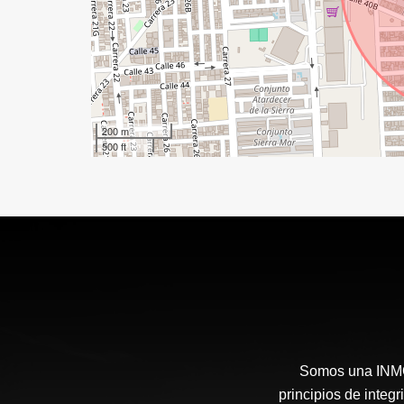
200 m
500 ft
Somos una INMOB
principios de integ