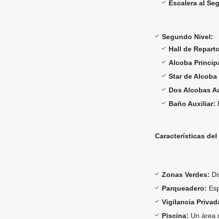
Escalera al Se
Segundo Nivel:
Hall de Repart
Alcoba Princip
Star de Alcoba
Dos Alcobas Au
Baño Auxiliar:
P
Características de
Zonas Verdes:
Dis
Parqueadero:
Esp
Vigilancia Privad
Piscina:
Un área r