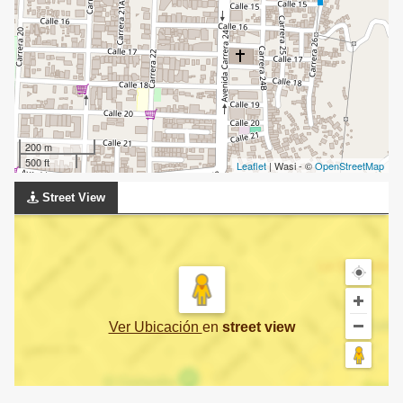
200 m
500 ft
Leaflet
| Wasi - ©
OpenStreetMap
Street View
Ver Ubicación
en
street view