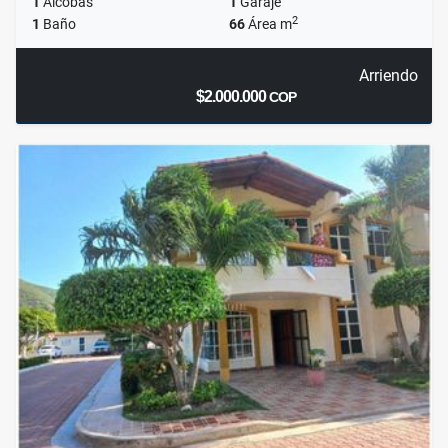
1
Alcobas
1
Garaje
2
1
Baño
66
Área m
Arriendo
$2.000.000
COP