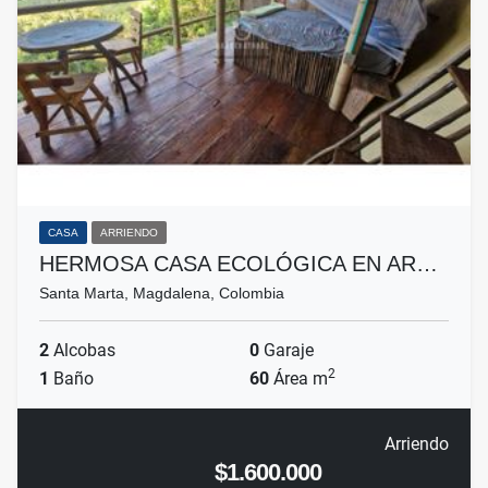
CASA
ARRIENDO
HERMOSA CASA ECOLÓGICA EN AR…
Santa Marta, Magdalena, Colombia
2
Alcobas
0
Garaje
2
1
Baño
60
Área m
Arriendo
$1.600.000