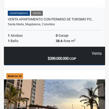
APARTAMENTO
VENTA
VENTA APARTAMENTO CON PERMISO DE TURISMO PO…
Santa Marta, Magdalena, Colombia
1
Alcobas
0
Garaje
2
1
Baño
38.6
Área m
Venta
$399.000.000
COP
Moderno 16