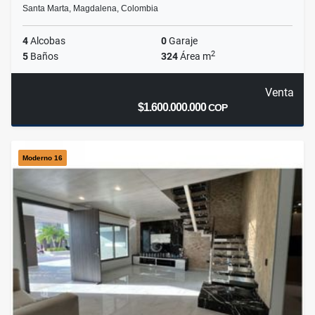
Santa Marta, Magdalena, Colombia
4
Alcobas
0
Garaje
2
5
Baños
324
Área m
Venta
$1.600.000.000
COP
Moderno 16