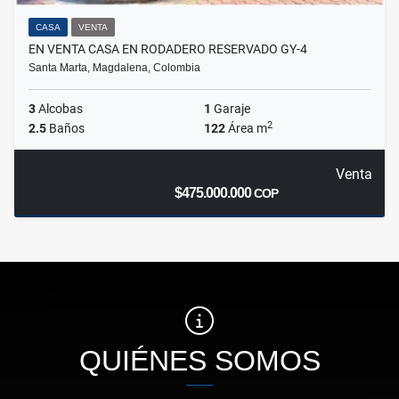
CASA
VENTA
EN VENTA CASA EN RODADERO RESERVADO GY-4
Santa Marta, Magdalena, Colombia
3
Alcobas
1
Garaje
2
2.5
Baños
122
Área m
Venta
$475.000.000
COP
QUIÉNES SOMOS