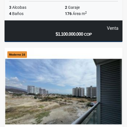
3
Alcobas
2
Garaje
2
4
Baños
176
Área m
Venta
$1.100.000.000
COP
Moderno 16