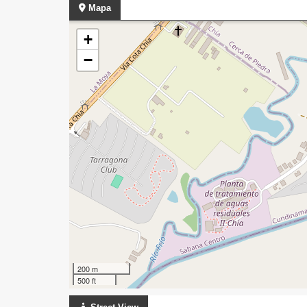
Mapa
+
−
200 m
500 ft