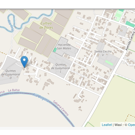
Leaflet
| Wasi - ©
Ope