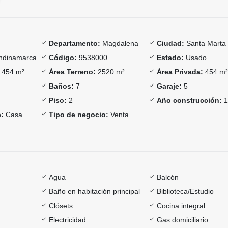
Departamento:
Magdalena
Ciudad:
Santa Marta
dinamarca
Código:
9538000
Estado:
Usado
454 m²
Área Terreno:
2520 m²
Área Privada:
454 m
Baños:
7
Garaje:
5
Piso:
2
Año construcción:
1
:
Casa
Tipo de negocio:
Venta
Agua
Balcón
Baño en habitación principal
Biblioteca/Estudio
Clósets
Cocina integral
Electricidad
Gas domiciliario