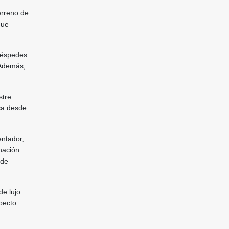
erreno de
que
uéspedes.
 Además,
stre
ca desde
entador,
nación
 de
e lujo.
pecto