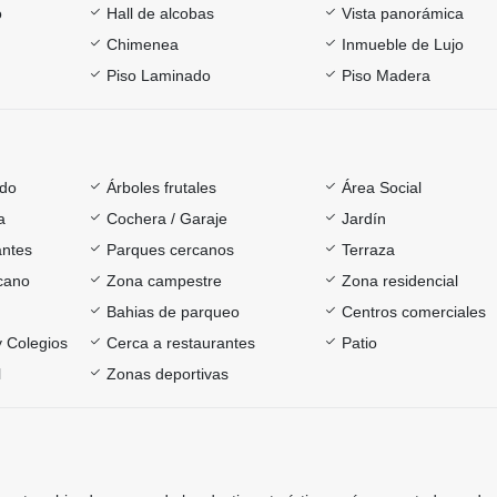
o
Hall de alcobas
Vista panorámica
Chimenea
Inmueble de Lujo
Piso Laminado
Piso Madera
ado
Árboles frutales
Área Social
a
Cochera / Garaje
Jardín
antes
Parques cercanos
Terraza
rcano
Zona campestre
Zona residencial
Bahias de parqueo
Centros comerciales
y Colegios
Cerca a restaurantes
Patio
l
Zonas deportivas