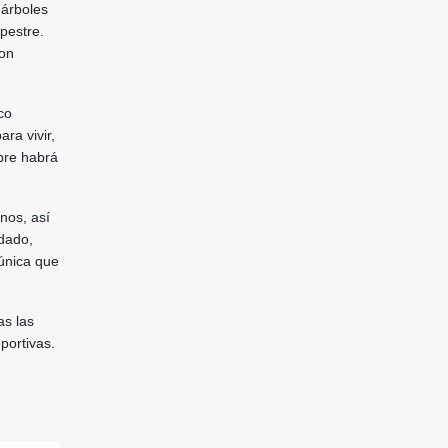
 árboles
mpestre.
con
co
ra vivir,
mpre habrá
nos, así
idado,
 única que
as las
portivas.