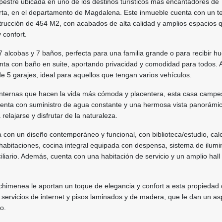
tre ubicada en uno de los destinos turísticos más encantadores de
ta, en el departamento de Magdalena. Este inmueble cuenta con un t
rucción de 454 M2, con acabados de alta calidad y amplios espacios 
 confort.
 alcobas y 7 baños, perfecta para una familia grande o para recibir h
nta con baño en suite, aportando privacidad y comodidad para todos.
de 5 garajes, ideal para aquellos que tengan varios vehículos.
 internas que hacen la vida más cómoda y placentera, esta casa campe
enta con suministro de agua constante y una hermosa vista panorámi
 relajarse y disfrutar de la naturaleza.
ta con un diseño contemporáneo y funcional, con biblioteca/estudio, cal
 habitaciones, cocina integral equipada con despensa, sistema de ilumi
ciliario. Además, cuenta con una habitación de servicio y un amplio hall
 chimenea le aportan un toque de elegancia y confort a esta propiedad d
servicios de internet y pisos laminados y de madera, que le dan un as
o.