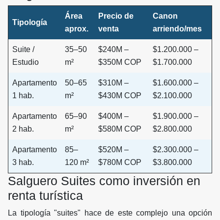
Área
Precio de
Canon
Tipología
aprox.
venta
arriendo/mes
Suite /
35–50
$240M –
$1.200.000 –
Estudio
m²
$350M COP
$1.700.000
Apartamento
50–65
$310M –
$1.600.000 –
1 hab.
m²
$430M COP
$2.100.000
Apartamento
65–90
$400M –
$1.900.000 –
2 hab.
m²
$580M COP
$2.800.000
Apartamento
85–
$520M –
$2.300.000 –
3 hab.
120 m²
$780M COP
$3.800.000
Salguero Suites como inversión en
renta turística
La tipología "suites" hace de este complejo una opción