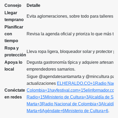
Consejo
Detalle
Llegar
Evita aglomeraciones, sobre todo para talleres y 
temprano
Planificar
con
Revisa la agenda oficial y prioriza lo que más te 
tiempo
Ropa y
Lleva ropa ligera, bloqueador solar y protector par
protección
Apoya lo
Degusta gastronomía típica y adquiere artesanía
local
emprendedores samarios.
Sigue @agendatesantamarta y @mincultura par
actualizaciones
ELHERALDO.CO+1Radio Nacio
Conéctate
Colombia+1
hayfestival.com+15elinformador.co
en redes
Radio+15
Ministerio de Cultura+3Alcaldía de San
Marta+3Radio Nacional de Colombia+3
Alcaldía
Marta+6Agéndate+6Ministerio de Cultura+6
.