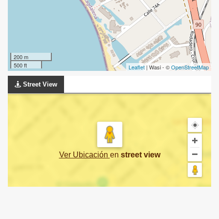
200 m
500 ft
Leaflet
| Wasi - ©
OpenStreetMap
Street View
Ver Ubicación
en
street view