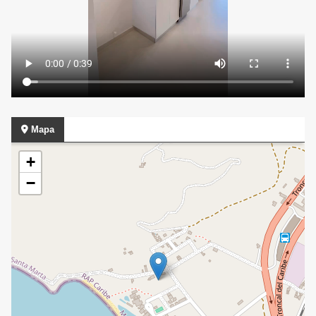
Mapa
+
−