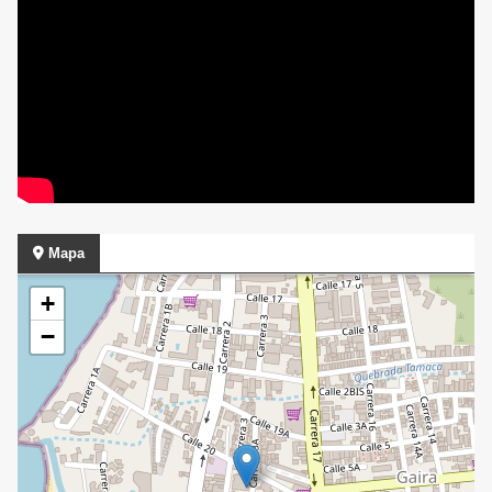
Mapa
+
−