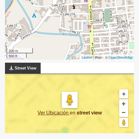
200 m
500 ft
Leaflet
| Wasi - ©
OpenStreetMap
Street View
Ver Ubicación
en
street view