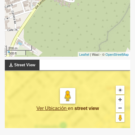
200 m
500 ft
Leaflet
| Wasi - ©
OpenStreetMap
Street View
Ver Ubicación
en
street view