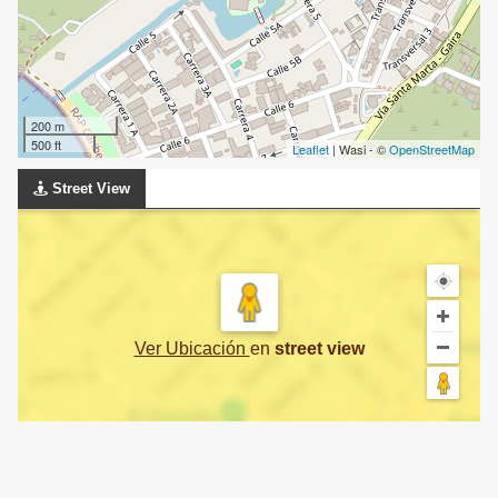
200 m
500 ft
Leaflet
| Wasi - ©
OpenStreetMap
Street View
Ver Ubicación
en
street view