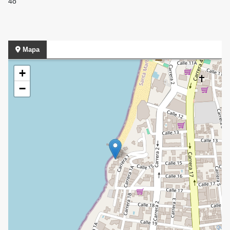
4o
Mapa
+
−