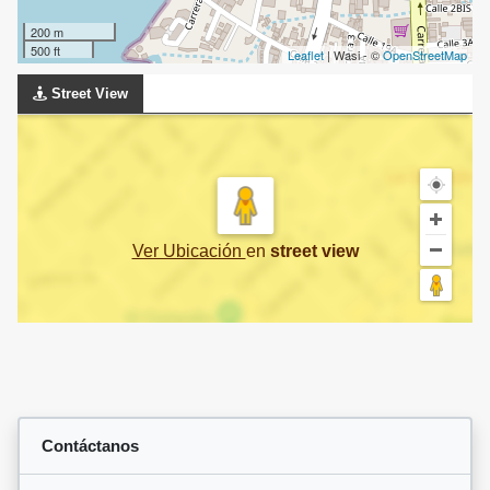
200 m
500 ft
Leaflet
| Wasi - ©
OpenStreetMap
Street View
Ver Ubicación
en
street view
Contáctanos