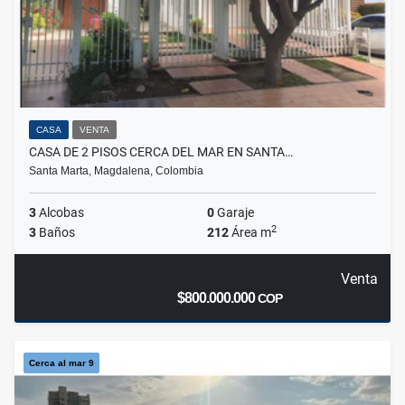
CASA
VENTA
CASA DE 2 PISOS CERCA DEL MAR EN SANTA…
Santa Marta, Magdalena, Colombia
3
Alcobas
0
Garaje
2
3
Baños
212
Área m
Venta
$800.000.000
COP
Cerca al mar 9