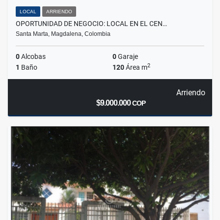
LOCAL
ARRIENDO
OPORTUNIDAD DE NEGOCIO: LOCAL EN EL CEN…
Santa Marta, Magdalena, Colombia
0
Alcobas
0
Garaje
2
1
Baño
120
Área m
Arriendo
$9.000.000
COP