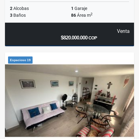
2
Alcobas
1
Garaje
2
3
Baños
86
Área m
Venta
$820.000.000
COP
Espacioso 19