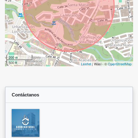
200 m
500 ft
Leaflet
| Wasi - ©
OpenStreetMap
Contáctanos