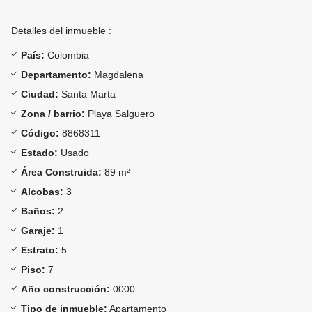
Detalles del inmueble :
País:
Colombia
Departamento:
Magdalena
Ciudad:
Santa Marta
Zona / barrio:
Playa Salguero
Código:
8868311
Estado:
Usado
Área Construida:
89 m²
Alcobas:
3
Baños:
2
Garaje:
1
Estrato:
5
Piso:
7
Año construcción:
0000
Tipo de inmueble:
Apartamento