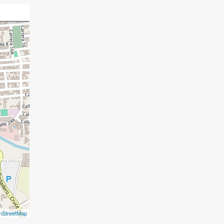
nStreetMap