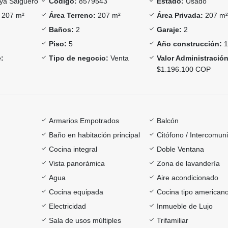
ya Salguero
Código:
8579543
Estado:
Usado
207 m²
Área Terreno:
207 m²
Área Privada:
207 m
Baños:
2
Garaje:
2
Piso:
5
Año construcción:
1
:
Tipo de negocio:
Venta
Valor Administración
$1.196.100 COP
Armarios Empotrados
Balcón
Baño en habitación principal
Citófono / Intercomun
Cocina integral
Doble Ventana
Vista panorámica
Zona de lavandería
Agua
Aire acondicionado
Cocina equipada
Cocina tipo american
Electricidad
Inmueble de Lujo
Sala de usos múltiples
Trifamiliar