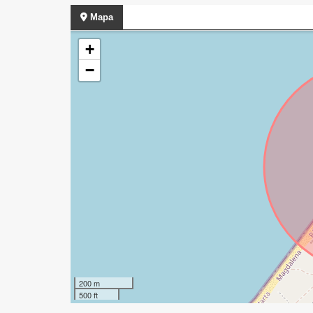
Mapa
+
−
200 m
500 ft