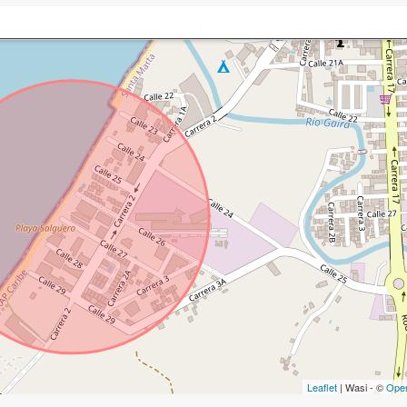
Leaflet
| Wasi - ©
Ope