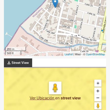
200 m
500 ft
Leaflet
| Wasi - ©
OpenStreetMap
Street View
Ver Ubicación
en
street view