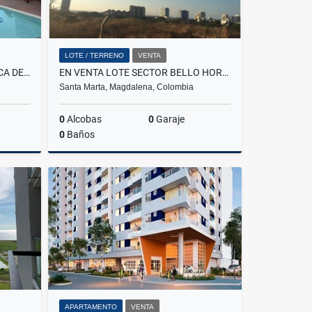
LOTE / TERRENO
VENTA
INCREÍBLE APARTAMENTO CERCA DEL MAR EN EL RODADERO PERMISO TURÍSTICO
EN VENTA LOTE SECTOR BELLO HORIZONTE
Santa Marta, Magdalena, Colombia
0
Alcobas
0
Garaje
0
Baños
Venta
Venta
$250.000.000
APARTAMENTO
VENTA