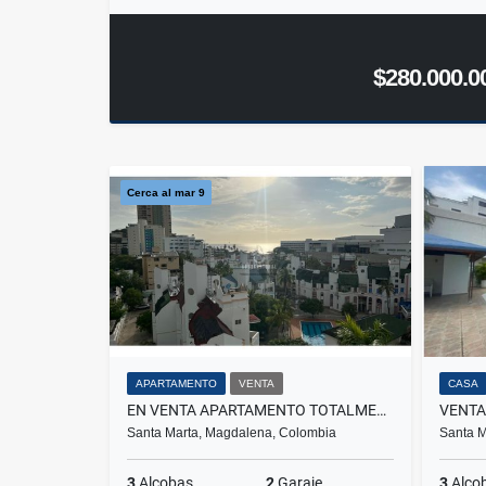
$280.000.0
Cerca al mar 9
APARTAMENTO
VENTA
CASA
EN VENTA APARTAMENTO TOTALMENTE REMODELADO EN EL RODADERO G-47
Santa Marta, Magdalena, Colombia
Santa M
3
Alcobas
2
Garaje
3
Alco