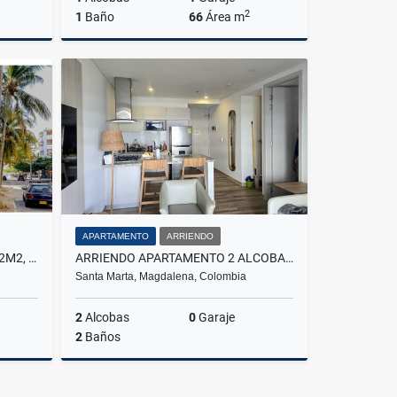
2
1
Baño
66
Área m
Venta
Arriendo
$2.000.000
APARTAMENTO
ARRIENDO
INCREÍBLE APARTAMENTO DE 72M2, SEGUNDA LINEA DE MAR, LOS COCOS
ARRIENDO APARTAMENTO 2 ALCOBAS AMOBLADO - ALUNA BEACH
Santa Marta, Magdalena, Colombia
2
Alcobas
0
Garaje
2
Baños
Venta
Arriendo