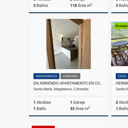
2
2
Baños
118
Área m
3
Baño
Venta
Ecologic
$480.000.000
APARTAMENTO
ARRIENDO
CASA
EN ARRIENDO APARTAMENTO EN CONJUNTO CORALINA CARIBE
Santa Marta, Magdalena, Colombia
Santa M
1
Alcobas
1
Garaje
2
Alco
2
1
Baño
33
Área m
1
Bañ
Arriendo