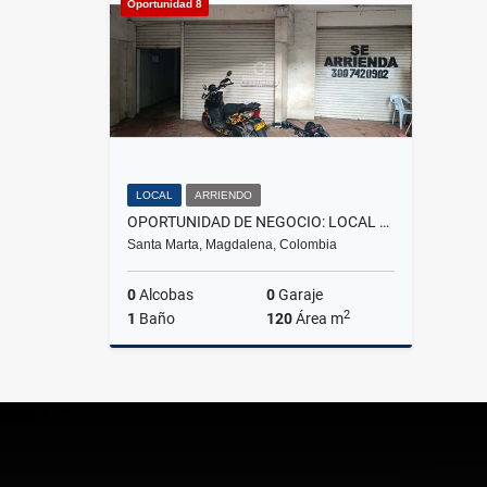
Oportunidad 8
$1.350.000
LOCAL
ARRIENDO
OPORTUNIDAD DE NEGOCIO: LOCAL EN EL CENTRO DEL MERCADO
Santa Marta, Magdalena, Colombia
0
Alcobas
0
Garaje
2
1
Baño
120
Área m
Arriendo
$9.000.000