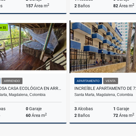
2
2
s
157
Área m
2
Baños
82
Área m
Venta
o 11
$649.900.000
$890.000.000
ARRIENDO
APARTAMENTO
VENTA
HERMOSA CASA ECOLÓGICA EN ARRIENDO – MINCA - G.019
arta, Magdalena, Colombia
Santa Marta, Magdalena, Colombia
bas
0
Garaje
3
Alcobas
1
Garaje
2
2
o
60
Área m
2
Baños
72
Área m
Arriendo