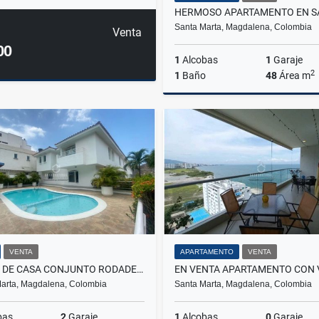
Santa Marta, Magdalena, Colombia
Venta
00
1
Alcobas
1
Garaje
2
1
Baño
48
Área m
$430.000.000
VENTA
APARTAMENTO
VENTA
VENTA DE CASA CONJUNTO RODADERO RESERVADO-ZONA VIP
arta, Magdalena, Colombia
Santa Marta, Magdalena, Colombia
bas
2
Garaje
1
Alcobas
0
Garaje