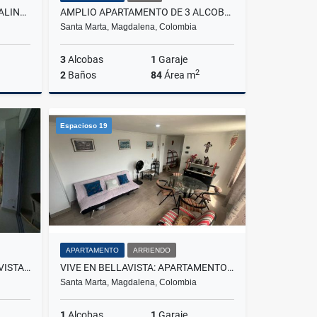
HERMOSO APARTAMENTO EN SALINAS DEL MAR CON VISTA MAR - G.004
AMPLIO APARTAMENTO DE 3 ALCOBAS EN BAVARIA
Santa Marta, Magdalena, Colombia
3
Alcobas
1
Garaje
2
2
Baños
84
Área m
Venta
Venta
Espacioso 19
$420.000.000
APARTAMENTO
ARRIENDO
EN VENTA APARTAMENTO CON VISTA AL MAR - POZOS COLORADOS
VIVE EN BELLAVISTA: APARTAMENTO AMOBLADO EN ARRIENDO - G.018
Santa Marta, Magdalena, Colombia
1
Alcobas
1
Garaje