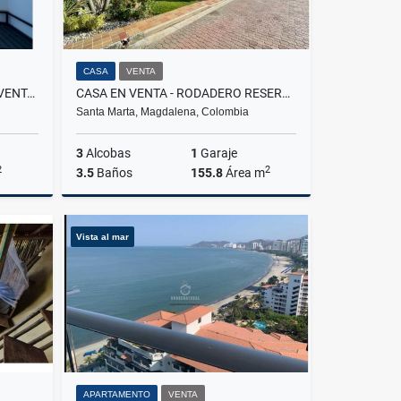
CASA
VENTA
APARTAMENTO EXCLUSIVO EN VENTA EN RODADERO SUR, SANTA MARTA
CASA EN VENTA - RODADERO RESERVADO, SANTA MARTA | CON PANELES SOLARES
Santa Marta, Magdalena, Colombia
3
Alcobas
1
Garaje
2
2
3.5
Baños
155.8
Área m
Venta
Venta
Vista al mar
$650.000.000
APARTAMENTO
VENTA