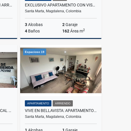
HERMOSA CASA ECOLÓGICA EN ARRIENDO – MINCA - G.019
EXCLUSIVO APARTAMENTO CON VISTA FRONTAL AL MAR, BELLO HORIZONTE
Santa Marta, Magdalena, Colombia
3
Alcobas
2
Garaje
2
4
Baños
162
Área m
rriendo
Venta
Espacioso 19
$2.250.000.000
APARTAMENTO
ARRIENDO
OPORTUNIDAD DE NEGOCIO: LOCAL EN EL CENTRO DEL MERCADO
VIVE EN BELLAVISTA: APARTAMENTO AMOBLADO EN ARRIENDO - G.018
Santa Marta, Magdalena, Colombia
1
Alcobas
1
Garaje