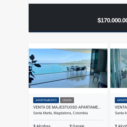
$170.000.0
APARTAMENTO
VENTA
APART
VENTA DE MAJESTUOSO APARTAMENTO EN RODADERO.
Santa Marta, Magdalena, Colombia
Santa M
3
Alcobas
2
Garaje
2
Alco