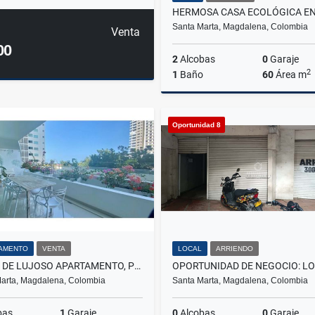
Santa Marta, Magdalena, Colombia
Venta
00
2
Alcobas
0
Garaje
2
1
Baño
60
Área m
A
Oportunidad 8
$1.600.000
AMENTO
VENTA
LOCAL
ARRIENDO
VENTA DE LUJOSO APARTAMENTO, PLAYA SALGUERO.
arta, Magdalena, Colombia
Santa Marta, Magdalena, Colombia
bas
1
Garaje
0
Alcobas
0
Garaje