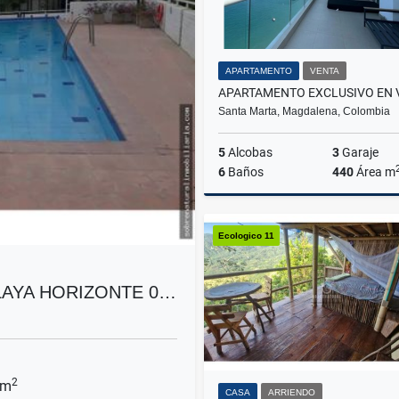
APARTAMENTO
VENTA
Santa Marta, Magdalena, Colombia
5
Alcobas
3
Garaje
6
Baños
440
Área m
Ecologico 11
$3.000.000.000
AYA HORIZONTE 0…
2
 m
CASA
ARRIENDO