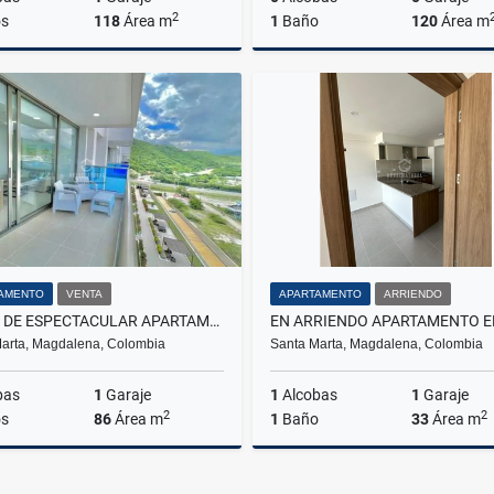
2
s
118
Área m
1
Baño
120
Área m
Venta
A
$890.000.000
$9.000.000
AMENTO
VENTA
APARTAMENTO
ARRIENDO
VENTA DE ESPECTACULAR APARTAMENTO. POZOS COLORADOS.
arta, Magdalena, Colombia
Santa Marta, Magdalena, Colombia
bas
1
Garaje
1
Alcobas
1
Garaje
2
2
s
86
Área m
1
Baño
33
Área m
Arriendo
A