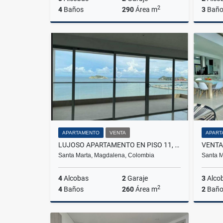
2
4
Baños
290
Área m
3
Baño
Venta
$2.600.000.000
APARTAMENTO
VENTA
APART
LUJOSO APARTAMENTO EN PISO 11, 260M2, PLAYA LOS COCOS
Santa Marta, Magdalena, Colombia
Santa M
4
Alcobas
2
Garaje
3
Alco
2
4
Baños
260
Área m
2
Baño
Venta
Venta