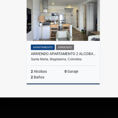
$2.300.000.000
$960.00
APARTAMENTO
ARRIENDO
ARRIENDO APARTAMENTO 2 ALCOBAS AMOBLADO - ALUNA BEACH
Santa Marta, Magdalena, Colombia
2
Alcobas
0
Garaje
2
Baños
Arriendo
$4.000.000