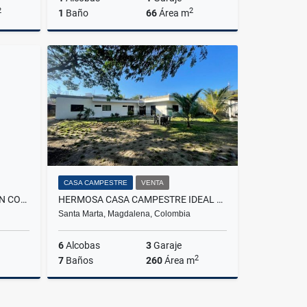
2
2
1
Baño
66
Área m
rriendo
Arriendo
$2.000.000
CASA CAMPESTRE
VENTA
EN ARRIENDO APARTAMENTO EN CONJUNTO CORALINA CARIBE
HERMOSA CASA CAMPESTRE IDEAL PARA RENTA TURÍSTICA -SANTA MARTA
Santa Marta, Magdalena, Colombia
6
Alcobas
3
Garaje
2
7
Baños
260
Área m
rriendo
Venta