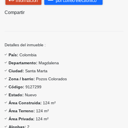
información
por correo electrónico
Compartir
Detalles del inmueble :
País:
Colombia
Departamento:
Magdalena
Ciudad:
Santa Marta
Zona / barrio:
Pozos Colorados
Código:
9127299
Estado:
Nuevo
Área Construida:
124 m²
Área Terreno:
124 m²
Área Privada:
124 m²
Alcobas:
2