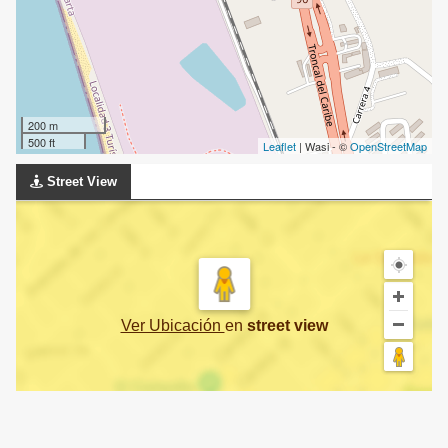
200 m
500 ft
Leaflet
| Wasi - ©
OpenStreetMap
Street View
Ver Ubicación
en
street view