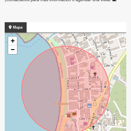
Mapa
+
−