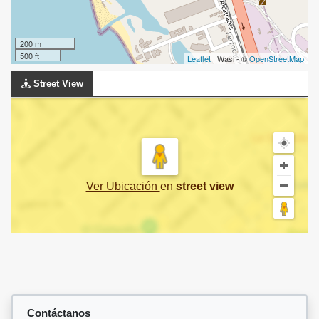
200 m
500 ft
Leaflet
| Wasi - ©
OpenStreetMap
Street View
Ver Ubicación
en
street view
Contáctanos