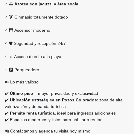
🌅
Azotea con jacuzzi y área social
🏋️ Gimnasio totalmente dotado
🛗 Ascensor moderno
🛡️ Seguridad y recepción 24/7
🚶 Acceso directo a la playa
🅿️ Parqueadero
🔑 Lo más valioso
✔️
Último piso
= mayor privacidad y exclusividad
✔️
Ubicación estratégica en Pozos Colorados
: zona de alta
valorización y demanda turística
✔️
Permite renta turística
, ideal para ingresos adicionales
✔️ Espacios modernos y listos para habitar o rentar
📲 Contáctanos y agenda tu visita hoy mismo: