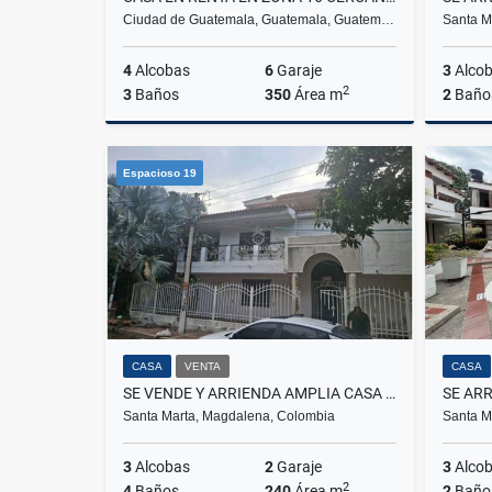
Ciudad de Guatemala, Guatemala, Guatem…
Santa M
4
Alcobas
6
Garaje
3
Alco
2
3
Baños
350
Área m
2
Baño
Arriendo
Venta
Espacioso 19
US$3,000
$295.00
CASA
VENTA
CASA
SE VENDE Y ARRIENDA AMPLIA CASA ESQUINERA DE 2 PISOS, SAN FRANCISCO
Santa Marta, Magdalena, Colombia
Santa M
3
Alcobas
2
Garaje
3
Alco
2
4
Baños
240
Área m
2
Baño