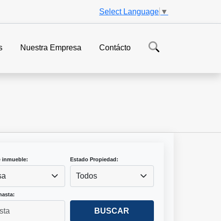
Select Language
▼
s
Nuestra Empresa
Contácto
e inmueble:
Estado Propiedad:
sa
Todos
hasta:
BUSCAR