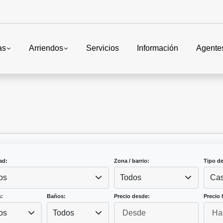
as
Arriendos
Servicios
Información
Agente
ad:
Zona / barrio:
Tipo d
os
Todos
Ca
:
Baños:
Precio desde:
Precio 
os
Todos