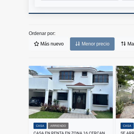
Ordenar por:
Más nuevo
Menor precio
May
CASA
ARRIENDO
CASA
CASA EN RENTA EN ZONA 16 CERCANO A CAYALA 4 HABITACIONES REF-6064