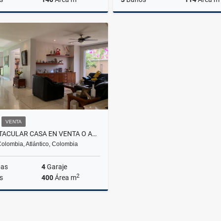
Arriendo
A
$3.500.000
$3
VENTA
ESPECTACULAR CASA EN VENTA O ALQUILER - VILLA CAMPESTRE TRADICIONAL
olombia, Atlántico, Colombia
bas
4
Garaje
2
s
400
Área m
Arriendo
000.000
$15.000.000