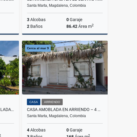
Santa Marta, Magdalena, Colombia
3
Alcobas
0
Garaje
2
2
Baños
86.42
Área m
rriendo
Arriendo
Cerca al mar 9
.600.000
$1.700.000
CASA
ARRIENDO
CASA CERCA A LA PLAYA, AMOBLADA EN ARRIENDO, EN RODADERO
CASA AMOBLADA EN ARRIENDO – 4 ALCOBAS EN EL CENTRO HISTÓRICO G-25
Santa Marta, Magdalena, Colombia
4
Alcobas
0
Garaje
2
2
3
Baños
168
Área m