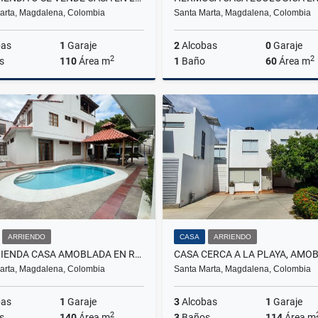
arta, Magdalena, Colombia
Santa Marta, Magdalena, Colombia
bas
1
Garaje
2
Alcobas
0
Garaje
2
2
s
110
Área m
1
Baño
60
Área m
Arriendo
A
0.000
$1.499.000
$1
ARRIENDO
CASA
ARRIENDO
SE ARRIENDA CASA AMOBLADA EN RODADERO SUR, SANTA MARTA
arta, Magdalena, Colombia
Santa Marta, Magdalena, Colombia
bas
1
Garaje
3
Alcobas
1
Garaje
2
s
140
Área m
3
Baños
114
Área m