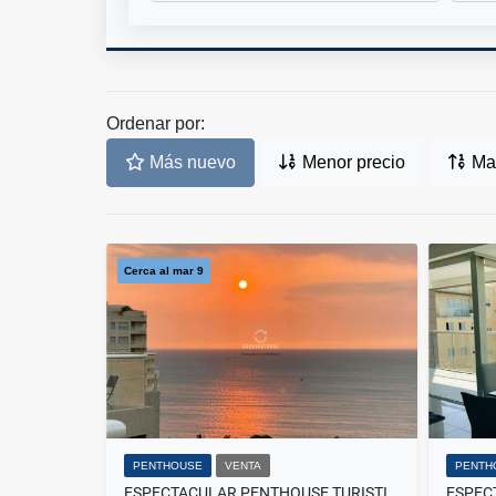
Ordenar por:
Más nuevo
Menor precio
May
Cerca al mar 9
PENTHOUSE
VENTA
PENTH
ESPECTACULAR PENTHOUSE TURISTICO CON VISTA AL MAR ZAZUE-VS15