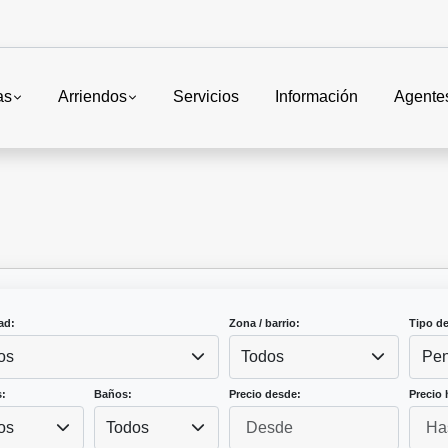
as
Arriendos
Servicios
Información
Agente
ad:
Zona / barrio:
Tipo d
os
Todos
Pen
:
Baños:
Precio desde:
Precio 
os
Todos