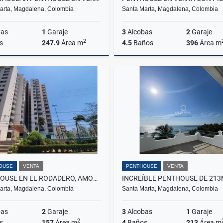
arta, Magdalena, Colombia
Santa Marta, Magdalena, Colombia
bas
1
Garaje
3
Alcobas
2
Garaje
2
s
247.9
Área m
4.5
Baños
396
Área m
Venta
$1.500.000.000
$4.000
OUSE
VENTA
PENTHOUSE
VENTA
PENTHOUSE EN EL RODADERO, AMOBLADO Y CON PERMISO TURÍSTICO
arta, Magdalena, Colombia
Santa Marta, Magdalena, Colombia
bas
2
Garaje
3
Alcobas
1
Garaje
2
s
157
Área m
4
Baños
213
Área m