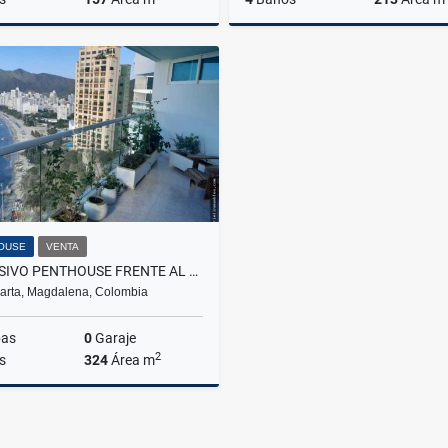
Venta
$800.000.000
$1.500
OUSE
VENTA
EXCLUSIVO PENTHOUSE FRENTE AL MAR EN EL RODADERO SUR
arta, Magdalena, Colombia
bas
0
Garaje
2
s
324
Área m
Venta
$1.600.000.000