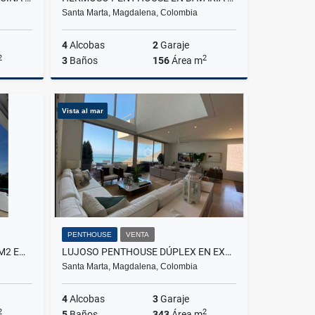
Santa Marta, Magdalena, Colombia
4
Alcobas
2
Garaje
2
2
3
Baños
156
Área m
Venta
Venta
Vista al mar
.000.000
$550.000.000
PENTHOUSE
VENTA
INCREÍBLE PENTHOUSE DE 213M2 EN BELLO HORIZONTE, SALIDA AL MAR
LUJOSO PENTHOUSE DÚPLEX EN EXCLUSIVO SECTOR DE POZOS COLORADOS
Santa Marta, Magdalena, Colombia
4
Alcobas
3
Garaje
2
2
5
Baños
343
Área m