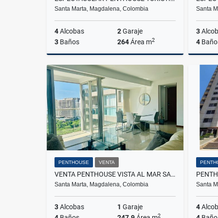
Santa Marta, Magdalena, Colombia
Santa M
4
Alcobas
2
Garaje
3
Alco
2
3
Baños
264
Área m
4
Baño
Venta
$1.830.000.000
PENTHOUSE
VENTA
PENTH
VENTA PENTHOUSE VISTA AL MAR SANTA MARTA BELLO HORIZONTE - ZAZUE
Santa Marta, Magdalena, Colombia
Santa M
3
Alcobas
1
Garaje
4
Alco
2
4
Baños
247.9
Área m
4
Baño