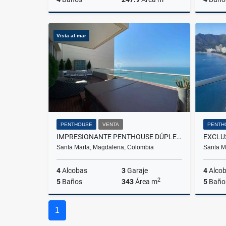
Venta
Vista al mar
$1.500.000.000
PENTHOUSE
VENTA
PENTH
IMPRESIONANTE PENTHOUSE DÚPLEX FRENTE AL MAR EN POZOS COLORADOS
Santa Marta, Magdalena, Colombia
Santa M
4
Alcobas
3
Garaje
4
Alco
2
5
Baños
343
Área m
5
Baño
Venta
1
$4.500.000.000